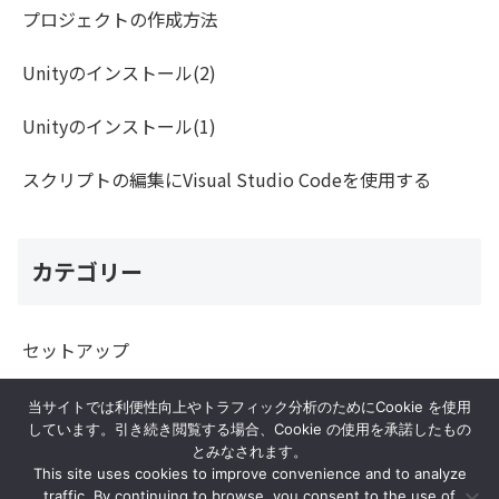
プロジェクトの作成方法
Unityのインストール(2)
Unityのインストール(1)
スクリプトの編集にVisual Studio Codeを使用する
カテゴリー
セットアップ
プログラム
当サイトでは利便性向上やトラフィック分析のためにCookie を使用
しています。引き続き閲覧する場合、Cookie の使用を承諾したもの
とみなされます。
This site uses cookies to improve convenience and to analyze
traffic. By continuing to browse, you consent to the use of